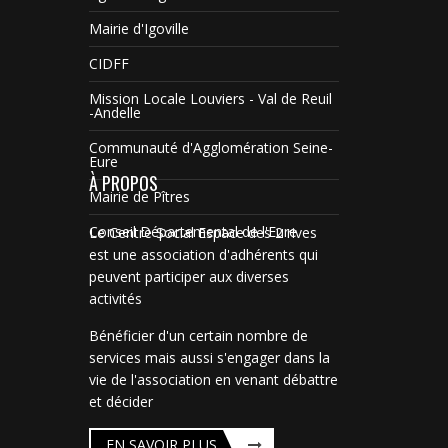
Mairie d'Igoville
CIDFF
Mission Locale Louviers - Val de Reuil
-Andelle
Communauté d'Agglomération Seine-
Eure
À PROPOS
Mairie de Pîtres
Conseil Départemental de l'Eure
Le Centre Social Espace des 2 rives
est une association d'adhérents qui
peuvent participer aux diverses
activités
Bénéficier d'un certain nombre de
services mais aussi s'engager dans la
vie de l'association en venant débattre
et décider
EN SAVOIR PLUS