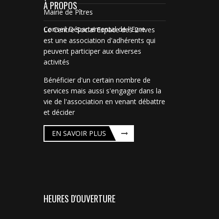
À PROPOS
Mairie de Pîtres
Conseil Départemental de l'Eure
Le Centre Social Espace des 2 rives
est une association d'adhérents qui
peuvent participer aux diverses
activités
Bénéficier d'un certain nombre de
services mais aussi s'engager dans la
vie de l'association en venant débattre
et décider
EN SAVOIR PLUS
HEURES D'OUVERTURE