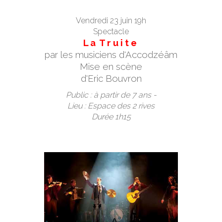
Vendredi 23 juin 19h
Spectacle
L a T r u i t e
par les musiciens d'Accodzéâm
Mise en scène
d'Eric Bouvron
Public : à partir de 7 ans -
Lieu : Espace des 2 rives
Durée 1h15