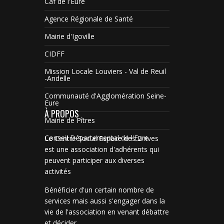
Caf de l'Eure
Agence Régionale de Santé
Mairie d'Igoville
CIDFF
Mission Locale Louviers - Val de Reuil
-Andelle
Communauté d'Agglomération Seine-
Eure
À PROPOS
Mairie de Pîtres
Conseil Départemental de l'Eure
Le Centre Social Espace des 2 rives
est une association d'adhérents qui
peuvent participer aux diverses
activités
Bénéficier d'un certain nombre de
services mais aussi s'engager dans la
vie de l'association en venant débattre
et décider