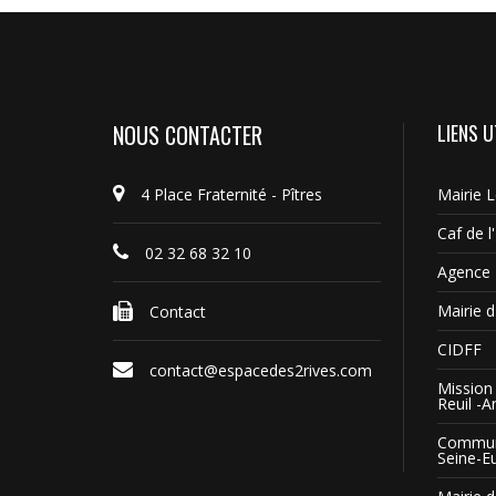
NOUS CONTACTER
LIENS U
4 Place Fraternité - Pîtres
Mairie 
Caf de l
02 32 68 32 10
Agence 
Mairie d'
Contact
CIDFF
contact@espacedes2rives.com
Mission 
Reuil -A
Commun
Seine-E