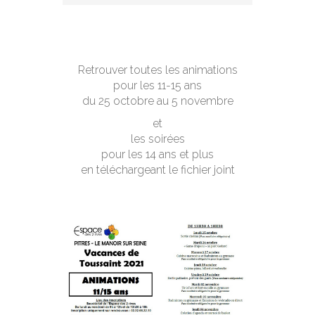
Retrouver toutes les animations
pour les 11-15 ans
du 25 octobre au 5 novembre
et
les soirées
pour les 14 ans et plus
en téléchargeant le fichier joint