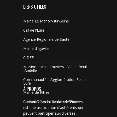
LIENS UTILES
Mairie Le Manoir-sur-Seine
Caf de l'Eure
Agence Régionale de Santé
Mairie d'Igoville
CIDFF
Mission Locale Louviers - Val de Reuil
-Andelle
Communauté d'Agglomération Seine-
Eure
À PROPOS
Mairie de Pîtres
Conseil Départemental de l'Eure
Le Centre Social Espace des 2 rives
est une association d'adhérents qui
peuvent participer aux diverses