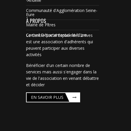
-Andelle
Communauté d'Agglomération Seine-
Eure
À PROPOS
Mairie de Pîtres
Conseil Départemental de l'Eure
Le Centre Social Espace des 2 rives
est une association d'adhérents qui
peuvent participer aux diverses
activités
Bénéficier d'un certain nombre de
services mais aussi s'engager dans la
vie de l'association en venant débattre
et décider
EN SAVOIR PLUS