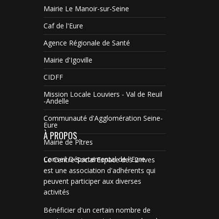
Mairie Le Manoir-sur-Seine
Caf de l'Eure
Agence Régionale de Santé
Mairie d'Igoville
CIDFF
Mission Locale Louviers - Val de Reuil
-Andelle
Communauté d'Agglomération Seine-
Eure
À PROPOS
Mairie de Pîtres
Conseil Départemental de l'Eure
Le Centre Social Espace des 2 rives
est une association d'adhérents qui
peuvent participer aux diverses
activités
Bénéficier d'un certain nombre de