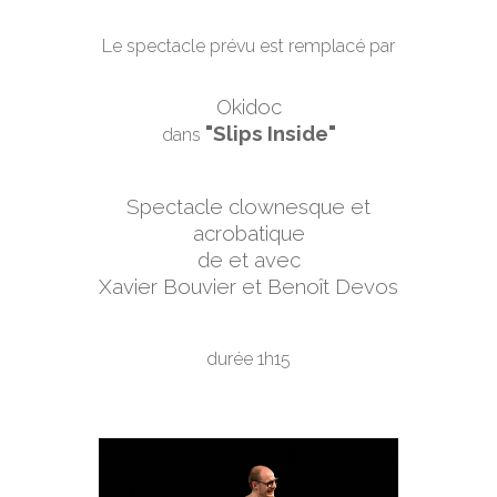
Le spectacle prévu est remplacé par
Okidoc
"Slips Inside"
dans
Spectacle clownesque et
acrobatique
de et avec
Xavier Bouvier et Benoît Devos
durée 1h15