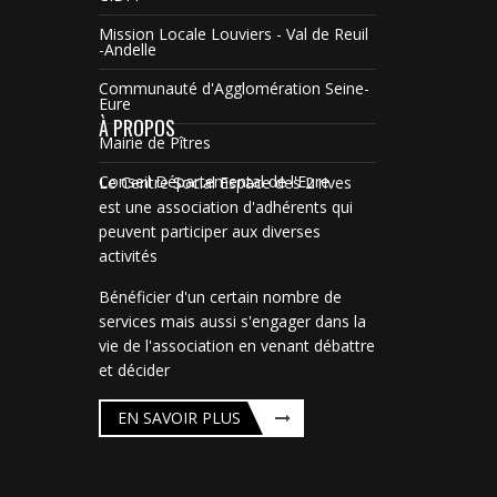
Mission Locale Louviers - Val de Reuil
-Andelle
Communauté d'Agglomération Seine-
Eure
À PROPOS
Mairie de Pîtres
Conseil Départemental de l'Eure
Le Centre Social Espace des 2 rives
est une association d'adhérents qui
peuvent participer aux diverses
activités
Bénéficier d'un certain nombre de
services mais aussi s'engager dans la
vie de l'association en venant débattre
et décider
EN SAVOIR PLUS