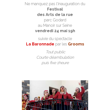
Ne manquez pas l'inauguration du
Festival
des Arts de la rue
parc Godard
au Manoir sur Seine
vendredi 24 mai 19h
suivie du spectacle
La Baronnade
par les
Grooms
Tout public
Courte déambulation
puis fixe 1heure