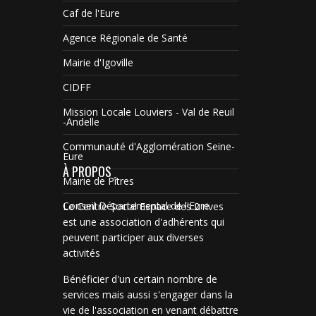
Caf de l'Eure
Agence Régionale de Santé
Mairie d'Igoville
CIDFF
Mission Locale Louviers - Val de Reuil
-Andelle
Communauté d'Agglomération Seine-
Eure
À PROPOS
Mairie de Pîtres
Conseil Départemental de l'Eure
Le Centre Social Espace des 2 rives
est une association d'adhérents qui
peuvent participer aux diverses
activités
Bénéficier d'un certain nombre de
services mais aussi s'engager dans la
vie de l'association en venant débattre